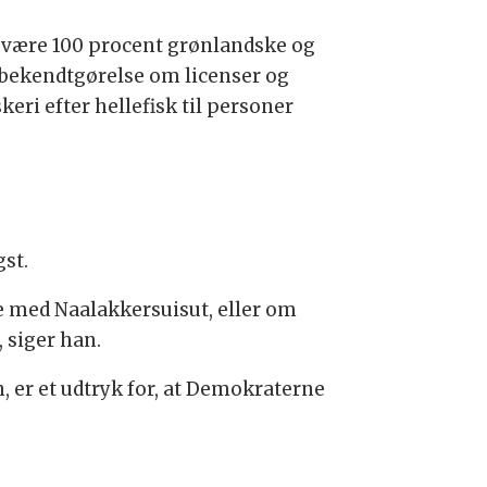
l være 100 procent grønlandske og
s bekendtgørelse om licenser og
keri efter hellefisk til personer
gst.
le med Naalakkersuisut, eller om
 siger han.
, er et udtryk for, at Demokraterne
.