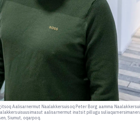
ngitsoq Aalisarnermut Naalakkersuisoq Peter Borg aamma Naalakkersuis
aalakkersuisuusimasut aalisarnermut inatsit pillugu suliaqarnersiman
sen, Siumut, oqarpoq.