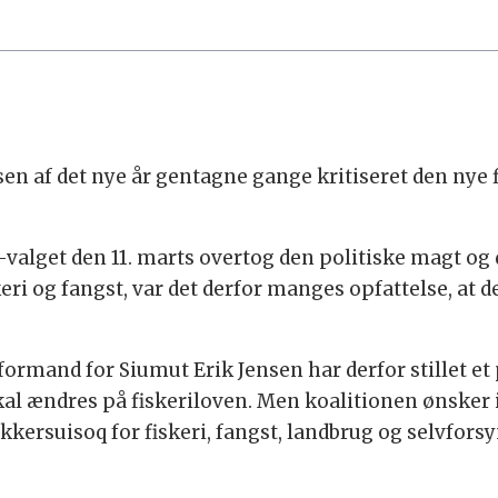
n af det nye år gentagne gange kritiseret den nye f
valget den 11. marts overtog den politiske magt og 
keri og fangst, var det derfor manges opfattelse, at 
 formand for Siumut Erik Jensen har derfor stillet et
kal ændres på fiskeriloven. Men koalitionen ønsker 
kersuisoq for fiskeri, fangst, landbrug og selvfors