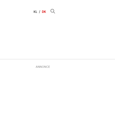
KL
DK
ANNONCE