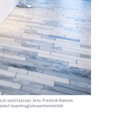
ut siulittaasuat Jens-Frederik Nielsen
erannut naammagisimaarinninnermik