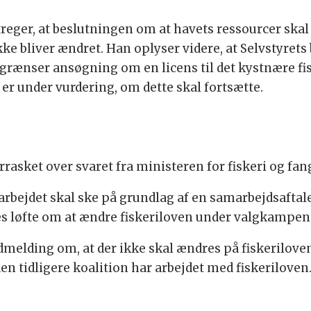
treger, at beslutningen om at havets ressourcer ska
ke bliver ændret. Han oplyser videre, at Selvstyret
 begrænser ansøgning om en licens til det kystnære fis
t er under vurdering, om dette skal fortsætte.
rrasket over svaret fra ministeren for fiskeri og fan
m arbejdet skal ske på grundlag af en samarbejdsafta
løfte om at ændre fiskeriloven under valgkampen,
dmelding om, at der ikke skal ændres på fiskeriloven
en tidligere koalition har arbejdet med fiskeriloven