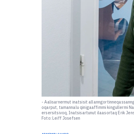
- Aalisarnermut inatsisit allanngortinneqassan
oqarput, tamannalu qinigaaffimmi kingullermi N
ersersitsivoq, Inatsisartunut ilaasortaq Erik Jen
Foto: Leiff Josefsen