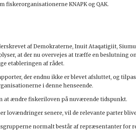
em fiskerorganisationerne KNAPK og QAK.
derskrevet af Demokraterne, Inuit Ataqatigiit, Siumut
plyser, at der nu overvejes at træffe en beslutning 
ge etableringen af rådet.
rapporter, der endnu ikke er blevet afsluttet, og tilp
organisationerne i denne henseende.
m at ændre fiskeriloven på nuværende tidspunkt.
r lovændringer senere, vil de relevante parter blive
bejdsgrupperne normalt består af repræsentanter for