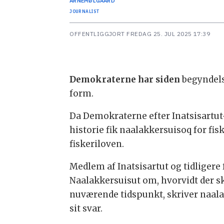
ARNE
MØLGAARD
JOURNALIST
OFFENTLIGGJORT
FREDAG 25. JUL 2025 17:39
Demokraterne har siden
begyndelse
form.
Da Demokraterne efter Inatsisartut-
historie fik naalakkersuisoq for fis
fiskeriloven.
Medlem af Inatsisartut og tidligere
Naalakkersuisut om, hvorvidt der s
nuværende tidspunkt, skriver naalak
sit svar.