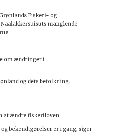
 Grønlands Fiskeri- og
t Naalakkersuisuts manglende
rne.
rne om ændringer i
rønland og dets befolkning.
 at ændre fiskeriloven.
 og bekendtgørelser er i gang, siger