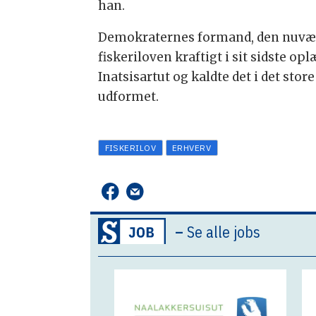
han.
Demokraternes formand, den nuværen
fiskeriloven kraftigt i sit sidste op
Inatsisartut og kaldte det i det stor
udformet.
FISKERILOV
ERHVERV
–
Se alle jobs