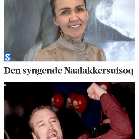
Den syngende Naalakkersuisoq