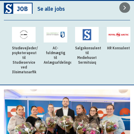
Se alle jobs
der/
AC-
Salgskonsulent
HR Konsulent
Fleksibel og
eut
fuldmægtig
til
lærenem
til
Mediehuset
praktikant til
ice
Anlægsafdelingen
Sermitsiaq
kollegierne til
GUX Aasiaat
rfik