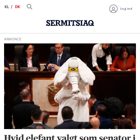
KL
DK
Log ind
ANNONCE
Tag:
politik
Hvid elefant valgt som senator i