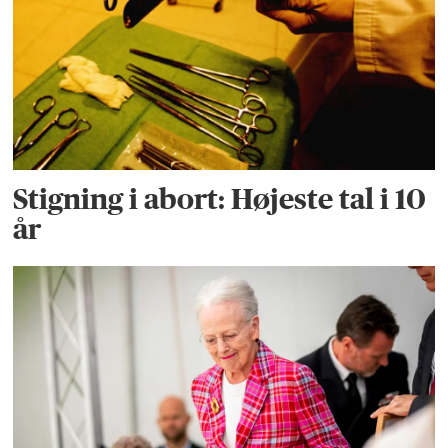
Stigning i abort: Højeste tal i 10
år