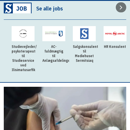
Se alle jobs
der/
AC-
Salgskonsulent
HR Konsulent
Fleksibel og
eut
fuldmægtig
til
lærenem
til
Mediehuset
praktikant til
ice
Anlægsafdelingen
Sermitsiaq
kollegierne til
GUX Aasiaat
rfik