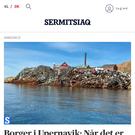
KL
DK
Log ind
ANNONCE
Tag:
sundhed
Borger i Upernavik: Når det er