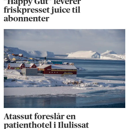
”Happy Gut” leverer
friskpresset juice til
abonnenter
Atassut foreslår en
patienthotel i Ilulissat