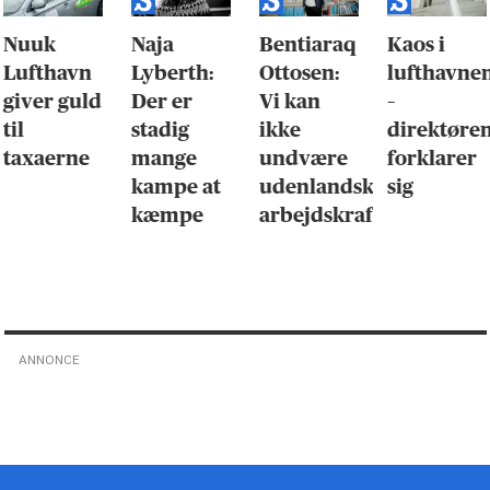
Nuuk
Naja
Bentiaraq
Kaos i
Lufthavn
Lyberth:
Ottosen:
lufthavne
giver guld
Der er
Vi kan
–
til
stadig
ikke
direktøre
taxaerne
mange
undvære
forklarer
kampe at
udenlandsk
sig
kæmpe
arbejdskraft
ANNONCE