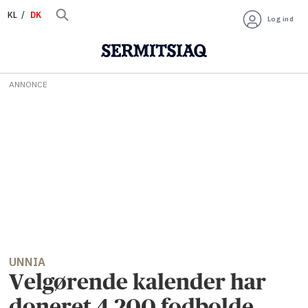
KL
DK
Log ind
ANNONCE
UNNIA
Velgørende kalender har
doneret 4.200 fodbolde