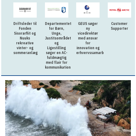
Driftsleder til
Departementet
GEUS søger
Customer
Fonden
for Børn,
ny
Supporter
Sisorarfiit og
Unge,
vicedirektør
Nuuks
Justitsområdet
med ansvar
rekreative
og
for
vinter- og
Ligestilling
innovation og
sommeranlæg
søger en AC-
erhvervssamarbejde
fuldmægtig
med flair for
kommunikation