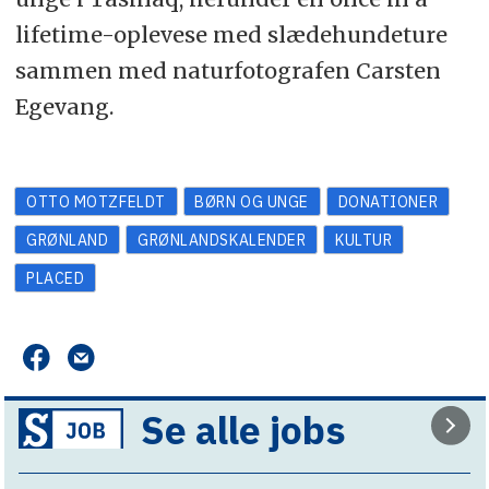
lifetime-oplevese med slædehundeture
sammen med naturfotografen Carsten
Egevang.
OTTO MOTZFELDT
BØRN OG UNGE
DONATIONER
GRØNLAND
GRØNLANDSKALENDER
KULTUR
PLACED
Se alle jobs