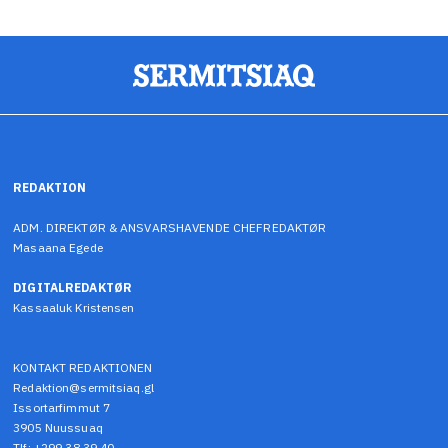
REDAKTION
ADM. DIREKTØR & ANSVARSHAVENDE CHEFREDAKTØR
Masaana Egede
DIGITALREDAKTØR
Kassaaluk Kristensen
KONTAKT REDAKTIONEN
Redaktion@sermitsiaq.gl
Issortarfimmut 7
3905 Nuussuaq
Tlf: +299 38 39 40