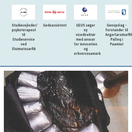
Studievejleder/
Godsassistent
GEUS søger
Genopslag -
psykoterapeut
ny
Forstander til
til
vicedirektør
Angerlarsimaffi
Studieservice
med ansvar
Palleq i
ved
for innovation
Paamiut
Ilisimatusarfik
og
erhvervssamarbejde