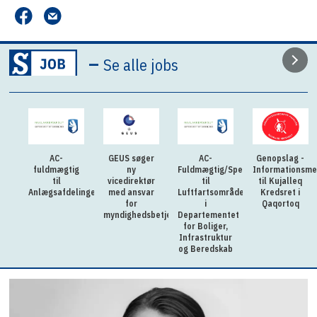
–
Se alle jobs
AC-
GEUS søger
AC-
Genopslag -
fuldmægtig
ny
Fuldmægtig/Specialkonsulent
Informationsme
til
vicedirektør
til
til Kujalleq
Anlægsafdelingen
med ansvar
Luftfartsområdet
Kredsret i
for
i
Qaqortoq
myndighedsbetjening
Departementet
for Boliger,
Infrastruktur
og Beredskab