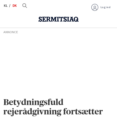
KL
DK
Log ind
ANNONCE
Betydningsfuld
rejerådgivning fortsætter