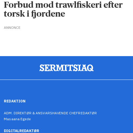
Forbud mod trawlfiskeri efter
torsk i fjordene
ANNONCE
REDAKTION
ADM. DIREKTØR & ANSVARSHAVENDE CHEFREDAKTØR
Masaana Egede
DIGITALREDAKTØR