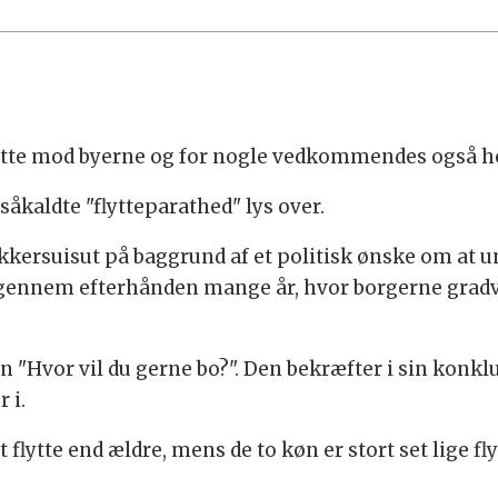
 flytte mod byerne og for nogle vedkommendes også h
såkaldte "flytteparathed" lys over.
kkersuisut på baggrund af et politisk ønske om at 
gennem efterhånden mange år, hvor borgerne gradvi
 "Hvor vil du gerne bo?". Den bekræfter i sin konkl
r i.
flytte end ældre, mens de to køn er stort set lige fly