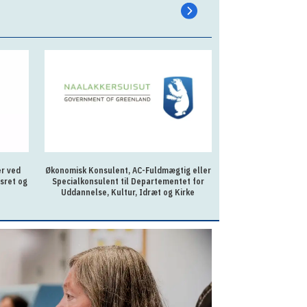
er ved
Økonomisk Konsulent, AC-Fuldmægtig eller
AC-fuldmægtig ti
sret og
Specialkonsulent til Departementet for
Uddannelse, Kultur, Idræt og Kirke