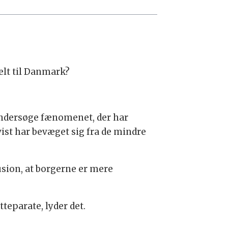
elt til Danmark?
undersøge fænomenet, der har
st har bevæget sig fra de mindre
usion, at borgerne er mere
tteparate, lyder det.