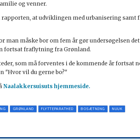
familie og venner.
 i rapporten, at udviklingen med urbanisering samt f
hvor man måske bor om fem år gør undersøgelsen det 
 fortsat fraflytning fra Grønland.
steder, som må forventes i de kommende år fortsat n
en "Hvor vil du gerne bo?"
på
Naalakkersuisuts hjemmeside.
ING
GRØNLAND
FLYTTEPARATHED
BOSÆTNING
NUUK