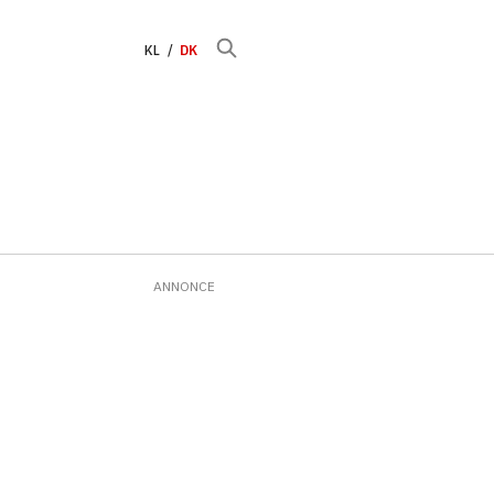
KL
DK
ANNONCE