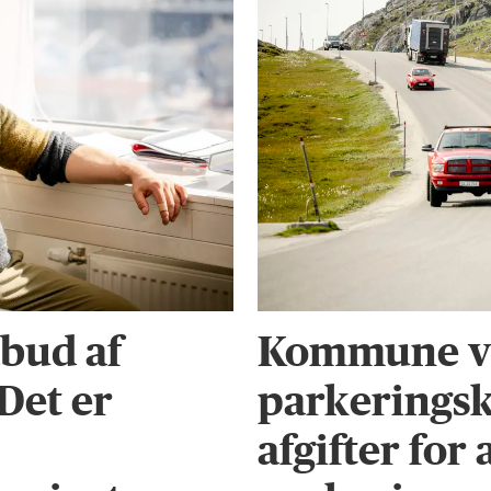
bud af
Kommune vi
 Det er
parkeringsk
afgifter for