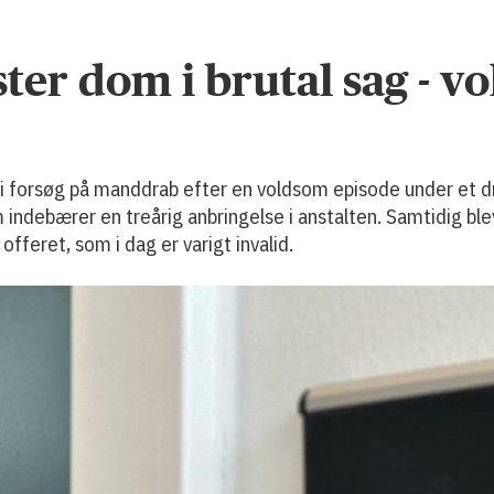
ter dom i brutal sag - vo
i forsøg på manddrab efter en voldsom episode under et drik
debærer en treårig anbringelse i anstalten. Samtidig blev
offeret, som i dag er varigt invalid.