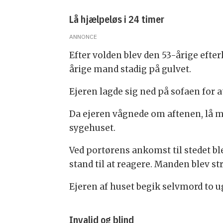
Lå hjælpeløs i 24 timer
ANNONCE
Efter volden blev den 53-årige efterl
årige mand stadig på gulvet.
Ejeren lagde sig ned på sofaen for a
Da ejeren vågnede om aftenen, lå ma
sygehuset.
Ved portørens ankomst til stedet ble
stand til at reagere. Manden blev st
Ejeren af huset begik selvmord to u
Invalid og blind