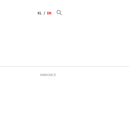
KL
DK
ANNONCE