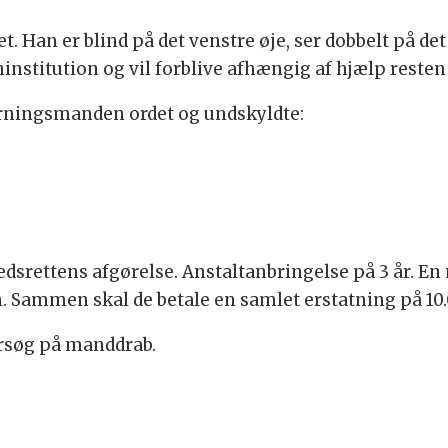
ret. Han er blind på det venstre øje, ser dobbelt på d
nstitution og vil forblive afhængig af hjælp resten af
erningsmanden ordet og undskyldte:
srettens afgørelse. Anstaltanbringelse på 3 år. En m
. Sammen skal de betale en samlet erstatning på 10.0
forsøg på manddrab.