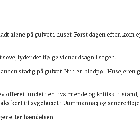
adt alene på gulvet i huset. Først dagen efter, kom ej
t sove, lyder det ifølge vidneudsagn i sagen.
nden stadig på gulvet. Nu i en blodpøl. Husejeren gi
v offeret fundet i en livstruende og kritisk tilstand
raks kørt til sygehuset i Uummannaq og senere fløjet
ger efter hændelsen.