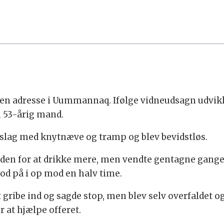
 en adresse i Uummannaq. Ifølge vidneudsagn udvikl
n 53-årig mand.
slag med knytnæve og tramp og blev bevidstløs.
n for at drikke mere, men vendte gentagne gange tilb
tod på i op mod en halv time.
t gribe ind og sagde stop, men blev selv overfaldet o
r at hjælpe offeret.