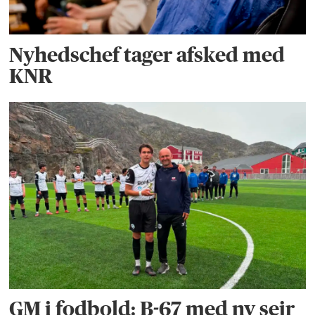
Nyhedschef tager afsked med
KNR
GM i fodbold: B-67 med ny sejr