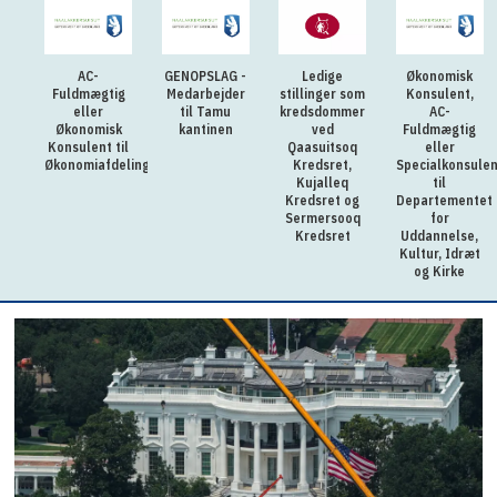
AC-
GENOPSLAG -
Ledige
Økonomisk
Fuldmægtig
Medarbejder
stillinger som
Konsulent,
eller
til Tamu
kredsdommer
AC-
Økonomisk
kantinen
ved
Fuldmægtig
Konsulent til
Qaasuitsoq
eller
Økonomiafdelingen
Kredsret,
Specialkonsulen
Kujalleq
til
Kredsret og
Departementet
Sermersooq
for
Kredsret
Uddannelse,
Kultur, Idræt
og Kirke