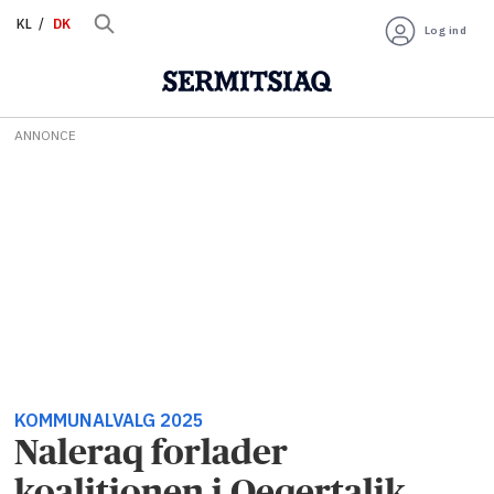
KL
DK
Log ind
ANNONCE
KOMMUNALVALG 2025
Naleraq forlader
koalitionen i Qeqertalik