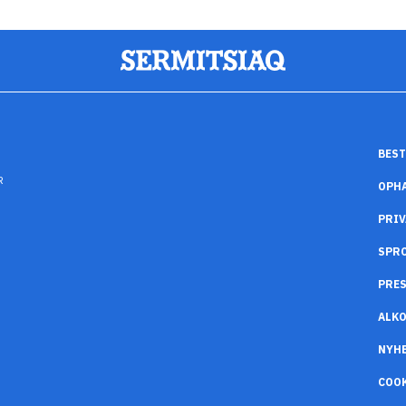
BEST
R
OPH
PRIV
SPR
PRES
ALK
NYH
COO