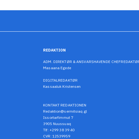
REDAKTION
ADM. DIREKTØR & ANSVARSHAVENDE CHEFREDAKTØ
Masaana Egede
DIGITALREDAKTØR
Kassaaluk Kristensen
KONTAKT REDAKTIONEN
Redaktion@sermitsiaq.gl
Issortarfimmut 7
3905 Nuussuaq
Tlf: +299 38 39 40
CVR: 12539959