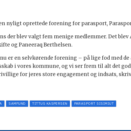
en nyligt oprettede forening for parasport, Paraspor
ns der blev valgt fem menige medlemmer. Det blev
ifte og Paneeraq Berthelsen.
 nu er en selvkørende forening – på lige fod med de 
esskab i vores kommune, og vi ser frem til alt det go
frivillige for jeres store engagement og indsats, sk
A
SAMFUND
TITTUS KASPERSEN
PARASPORT SISIMIUT