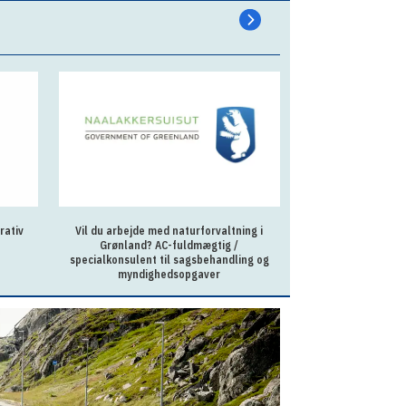
rativ
Vil du arbejde med naturforvaltning i
Sagsbehandler p
Grønland? AC-fuldmægtig /
Ilu
specialkonsulent til sagsbehandling og
myndighedsopgaver