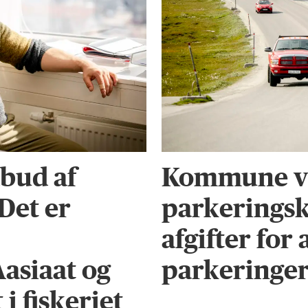
bud af
Kommune vi
 Det er
parkeringsk
afgifter for
Aasiaat og
parkeringe
i fiskeriet