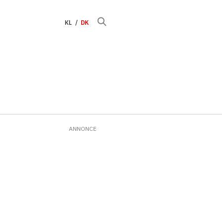
KL
DK
ANNONCE