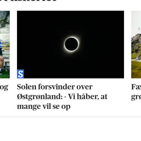
 og
Solen forsvinder over
Fæ
Østgrønland: - Vi håber, at
gr
mange vil se op