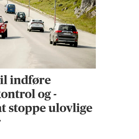
l indføre
ontrol og -
 at stoppe ulovlige
r