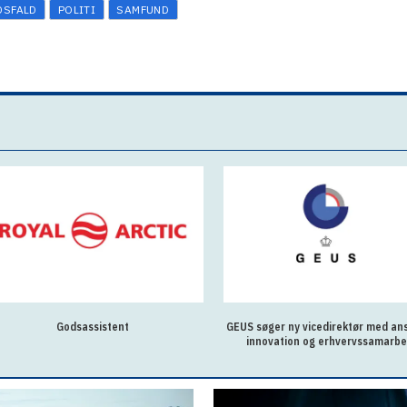
DSFALD
POLITI
SAMFUND
Godsassistent
GEUS søger ny vicedirektør med ans
innovation og erhvervssamarbe