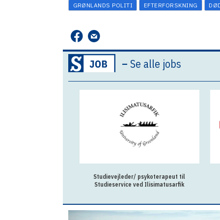
GRØNLANDS POLITI
EFTERFORSKNING
DØ
–
Se alle jobs
Studievejleder/ psykoterapeut til
Studieservice ved Ilisimatusarfik