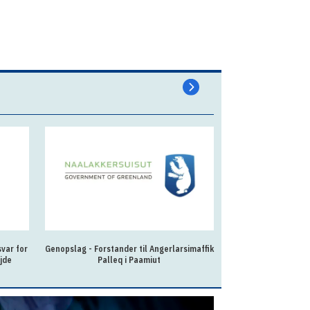
var for
Genopslag - Forstander til Angerlarsimaffik
Fleksibel og lær
jde
Palleq i Paamiut
kollegierne 