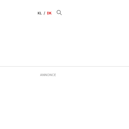
KL
DK
ANNONCE