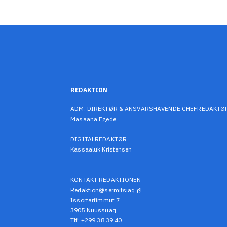
REDAKTION
ADM. DIREKTØR & ANSVARSHAVENDE CHEFREDAKTØ
Masaana Egede
DIGITALREDAKTØR
Kassaaluk Kristensen
KONTAKT REDAKTIONEN
Redaktion@sermitsiaq.gl
Issortarfimmut 7
3905 Nuussuaq
Tlf: +299 38 39 40