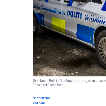
Grønlands Politi efterforsker stadig et mistænke
Foto: Leiff Josefsen
HANNA
HVIID
JOURNALIST