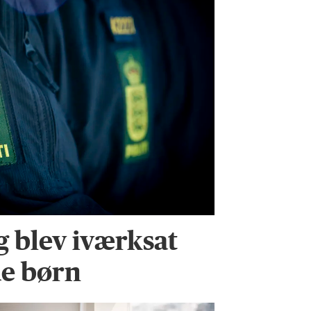
g blev iværksat
de børn