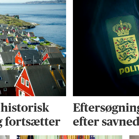
 historisk
Eftersøgnin
g fortsætter
efter savne