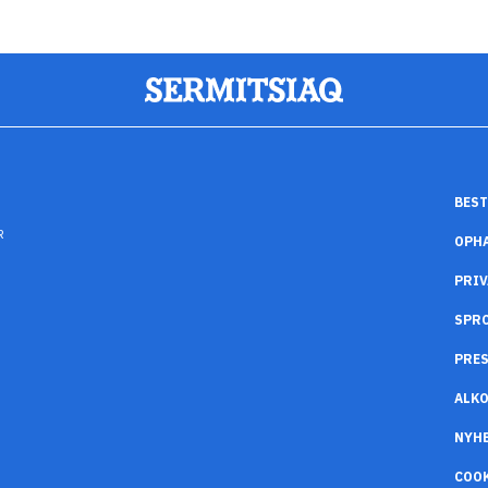
BEST
R
OPH
PRIV
SPR
PRES
ALK
NYH
COO