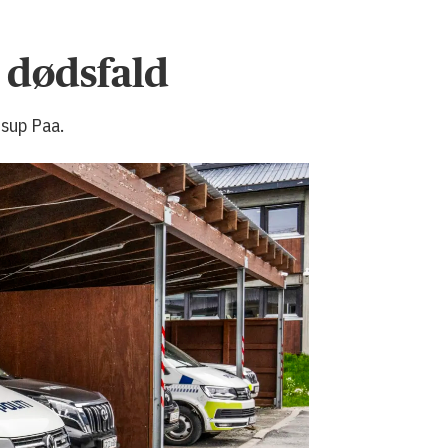
t dødsfald
tsup Paa.