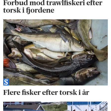
Forbud mod trawlfiskeri efter
torsk i fjordene
Flere fisker efter torsk i år