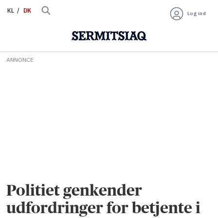
KL
DK
Log ind
ANNONCE
Politiet genkender
udfordringer for betjente i