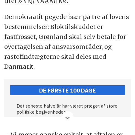
titel »NEJ/NAAMIK«.
Demokraatit pegede især på tre af lovens
bestemmelser: Bloktilskuddet er
fastfrosset, Grønland skal selv betale for
overtagelsen af ansvarsområder, og
råstofindtægterne skal deles med
Danmark.
DE FØRSTE 100 DAGE
Det seneste halve år har været præget af store
politiske begivenheder.
Tidslinje:
– Vi mener ganske enkelt, at aftalen er