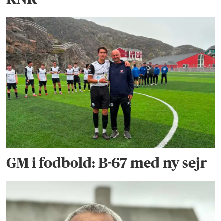
GM i fodbold: B-67 med ny sejr