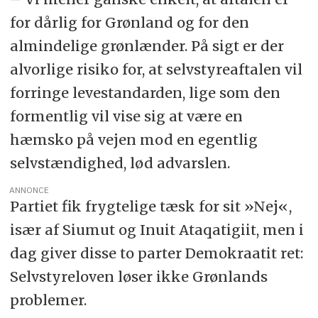
Tirsdag den 4. februar: Formanden for
Naalakkersuisut Múte B. Egede udskriver valg
for dårlig for Grønland og for den
fra Inatsisartuts talerstol. Resten af samlingen
almindelige grønlænder. På sigt er der
bliver aflyst.
alvorlige risiko for, at selvstyreaftalen vil
Tirsdag den 11. marts: Valg til Inatsisartut, som
skabte den største omvæltning i Grønlands
forringe levestandarden, lige som den
nyere historie.
formentlig vil vise sig at være en
Fredag den 28. marts: Demokraatit, Inuit
hæmsko på vejen mod en egentlig
Ataqatigiit, Siumut og Atassut underskriver
koalitionsaftalen »Vi står sammen om et trygt
selvstændighed, lød advarslen.
og frit Grønland, der er under udvikling«.
ANNONCE
Mandag den 7. april: Inatsisartut vælger det nye
Partiet fik frygtelige tæsk for sit »Nej«,
Naalakkersuisut med Demokraatits formand
især af Siumut og Inuit Ataqatigiit, men i
Jens-Frederik Nielsen i front.
dag giver disse to parter Demokraatit ret:
Fredag den 19. september: Efterårssamlingen
åbner
Selvstyreloven løser ikke Grønlands
problemer.
kurt@sermitsaq.gl