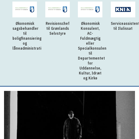
Økonomisk
Revisionschef
Økonomisk
Serviceassisten
sagsbehandler
til Grønlands
Konsulent,
til Ilulissat
til
Selvstyre
AC-
boligfinansiering
Fuldmægtig
og
eller
låneadministration
Specialkonsulent
til
Departementet
for
Uddannelse,
Kultur, Idræt
og Kirke