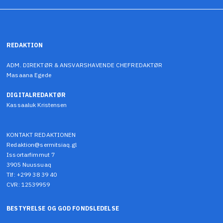
REDAKTION
ADM. DIREKTØR & ANSVARSHAVENDE CHEFREDAKTØR
Masaana Egede
DIGITALREDAKTØR
Kassaaluk Kristensen
KONTAKT REDAKTIONEN
Redaktion@sermitsiaq.gl
Issortarfimmut 7
3905 Nuussuaq
Tlf: +299 38 39 40
CVR: 12539959
BESTYRELSE OG GOD FONDSLEDELSE