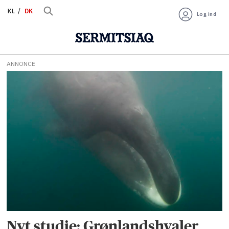
KL
DK
Log ind
ANNONCE
Tag:
akustisk
kommunikation
Nyt studie: Grønlandshvaler