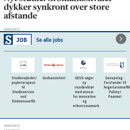
dykker synkront over store
afstande
ANNONCE
Se alle jobs
Studievejleder/
Godsassistent
GEUS søger
Genopslag -
psykoterapeut
ny
Forstander til
til
vicedirektør
Angerlarsimaffi
Studieservice
med ansvar
Palleq i
ved
for innovation
Paamiut
Ilisimatusarfik
og
erhvervssamarbejde
ANNONCE