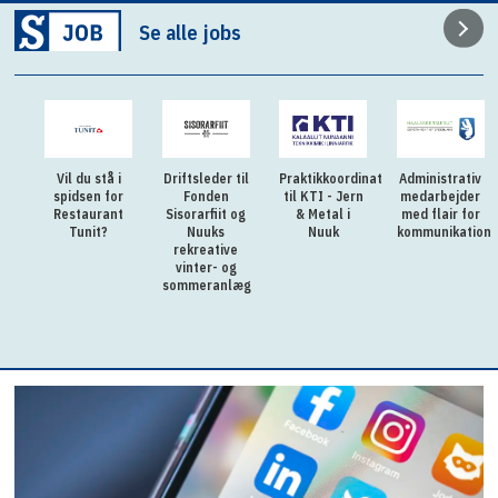
Se alle jobs
Vil du stå i
Driftsleder til
Praktikkoordinator
Administrativ
spidsen for
Fonden
til KTI - Jern
medarbejder
Restaurant
Sisorarfiit og
& Metal i
med flair for
Tunit?
Nuuks
Nuuk
kommunikation
rekreative
vinter- og
sommeranlæg