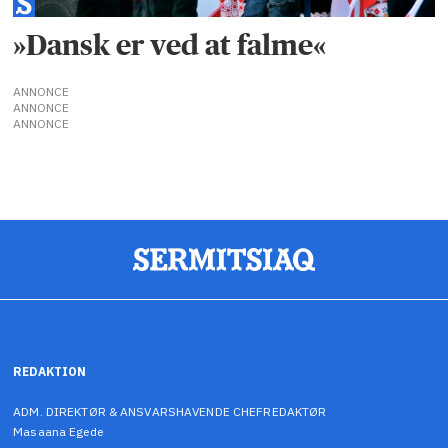
»Dansk er ved at falme«
ANNONCE
ANNONCE
ANNONCE
REDAKTION
ADM. DIREKTØR & ANSVARSHAVENDE CHEFREDAKTØR
Masaana Egede