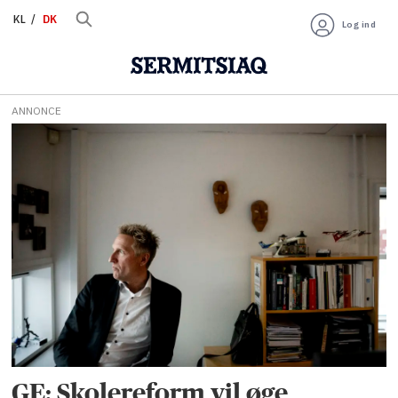
KL
DK
Log ind
ANNONCE
Tag:
dansk
GE: Skolereform vil øge