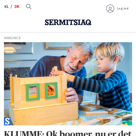
KL
DK
Log ind
ANNONCE
Tag:
klumme
KLUMME: Ok boomer, nu er det