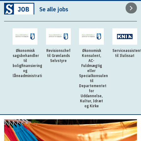
Se alle jobs
Økonomisk
Revisionschef
Økonomisk
Serviceassisten
sagsbehandler
til Grønlands
Konsulent,
til Ilulissat
til
Selvstyre
AC-
boligfinansiering
Fuldmægtig
og
eller
låneadministration
Specialkonsulent
til
Departementet
for
Uddannelse,
Kultur, Idræt
og Kirke