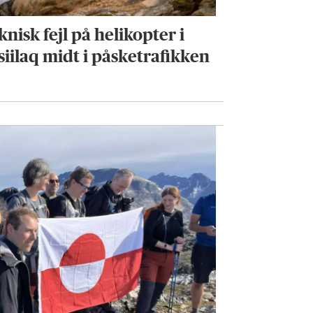
knisk fejl på helikopter i
siilaq midt i påsketrafikken