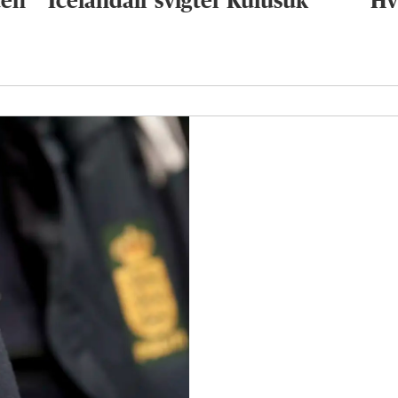
ten
Icelandair svigter Kulusuk
Hvo