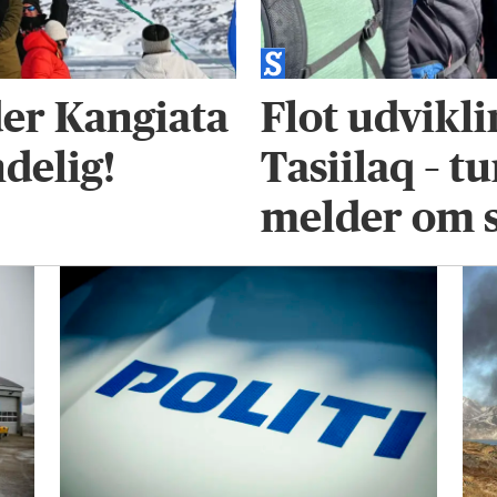
der Kangiata
Flot udvikli
delig!
Tasiilaq – 
melder om s