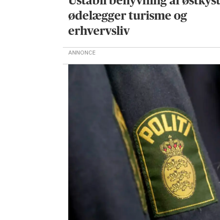
Ustabil beflyvning af østkys
ødelægger turisme og
erhvervsliv
ANNONCE