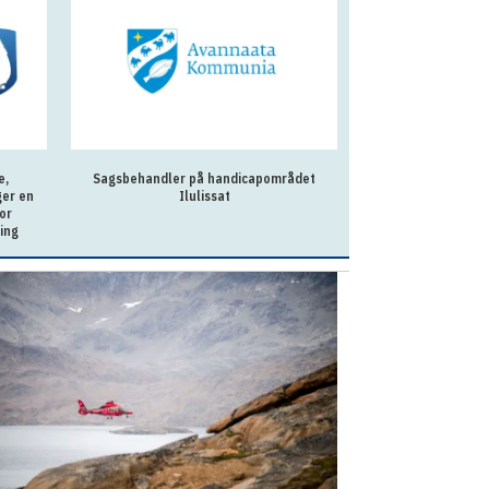
e,
Sagsbehandler på handicapområdet
Genopslag - Servicea
ger en
Ilulissat
or
ing