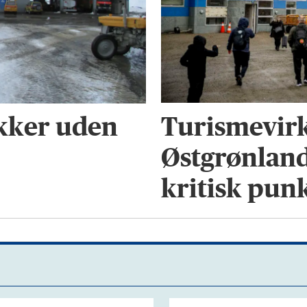
Turismevir
kker uden
Østgrønland:
kritisk pun