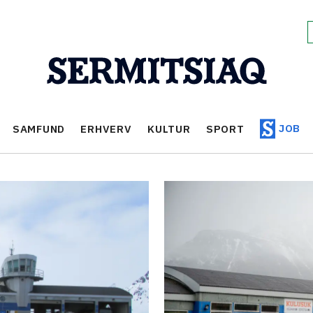
JOB
SAMFUND
ERHVERV
KULTUR
SPORT