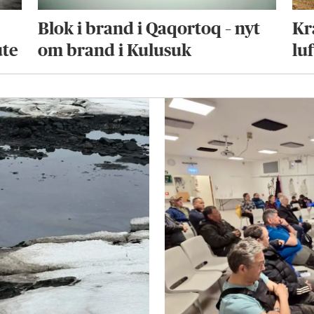
Blok i brand i Qaqortoq – nyt
Kr
ute
om brand i Kulusuk
lu