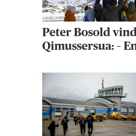
Peter Bosold vin
Qimussersua: – En