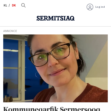
KL
DK
Log ind
ANNONCE
Tag:
ledelse
Kommuneqarfik Sermersooq