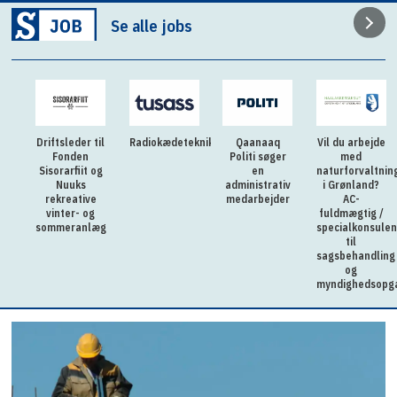
Se alle jobs
Driftsleder til
Radiokædetekniker
Qaanaaq
Vil du arbejde
Fonden
Politi søger
med
Sisorarfiit og
en
naturforvaltnin
Nuuks
administrativ
i Grønland?
rekreative
medarbejder
AC-
vinter- og
fuldmægtig /
sommeranlæg
specialkonsulen
til
sagsbehandling
og
myndighedsopg