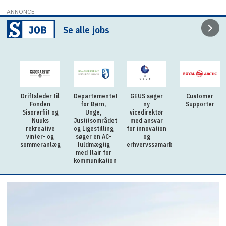
ANNONCE
Se alle jobs
Driftsleder til
Departementet
GEUS søger
Customer
Fonden
for Børn,
ny
Supporter
Sisorarfiit og
Unge,
vicedirektør
Nuuks
Justitsområdet
med ansvar
rekreative
og Ligestilling
for innovation
vinter- og
søger en AC-
og
sommeranlæg
fuldmægtig
erhvervssamarbejde
med flair for
kommunikation