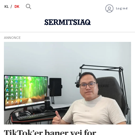
KL
DK
Log ind
ANNONCE
Tag:
mikkel
jeremiassen
TikTok’er baner vej for