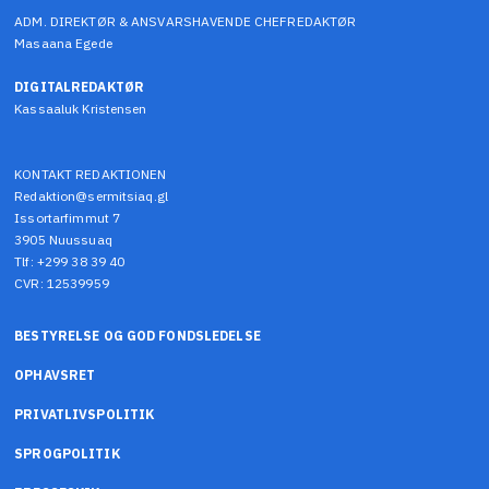
ADM. DIREKTØR & ANSVARSHAVENDE CHEFREDAKTØR
Masaana Egede
DIGITALREDAKTØR
Kassaaluk Kristensen
KONTAKT REDAKTIONEN
Redaktion@sermitsiaq.gl
Issortarfimmut 7
3905 Nuussuaq
Tlf: +299 38 39 40
CVR: 12539959
BESTYRELSE OG GOD FONDSLEDELSE
OPHAVSRET
PRIVATLIVSPOLITIK
SPROGPOLITIK