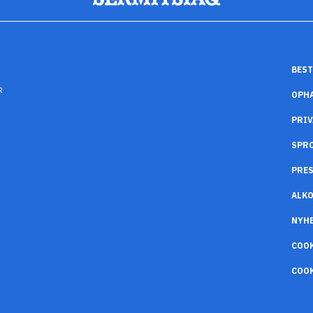
BEST
R
OPH
PRIV
SPR
PRES
ALK
NYH
COO
COOK