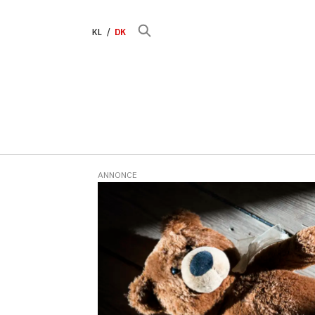
KL
DK
ANNONCE
Tag:
overgrebssag