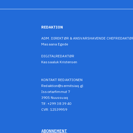
REDAKTION
ADM. DIREKTØR & ANSVARSHAVENDE CHEFREDAKTØ
Masaana Egede
DIGITALREDAKTØR
Kassaaluk Kristensen
KONTAKT REDAKTIONEN
Redaktion@sermitsiaq.gl
Issortarfimmut 7
3905 Nuussuaq
Tlf: +299 38 39 40
CVR: 12539959
ABONNEMENT