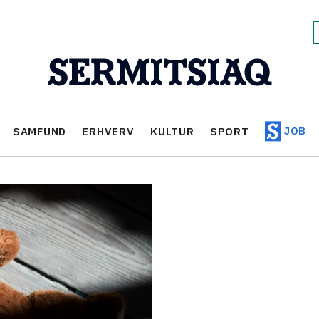
JOB
SAMFUND
ERHVERV
KULTUR
SPORT