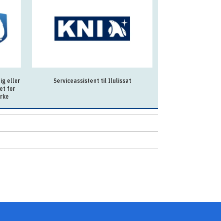
g eller
Serviceassistent til Ilulissat
Souschef til Allo
et for
irke