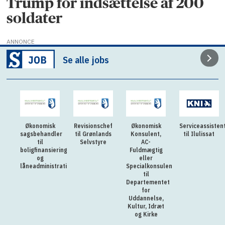
Trump for indsættelse af 200
soldater
ANNONCE
Se alle jobs
Økonomisk
Revisionschef
Økonomisk
Serviceassisten
sagsbehandler
til Grønlands
Konsulent,
til Ilulissat
til
Selvstyre
AC-
boligfinansiering
Fuldmægtig
og
eller
låneadministration
Specialkonsulent
til
Departementet
for
Uddannelse,
Kultur, Idræt
og Kirke