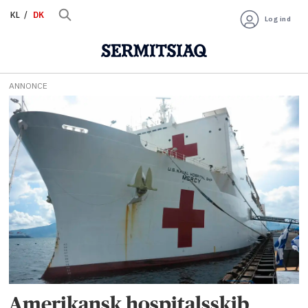
KL
DK
Log ind
ANNONCE
Tag:
portland
Amerikansk hospitalsskib