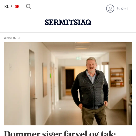
KL
DK
Log ind
ANNONCE
Tag:
retten
i
grønland
Dommer siger farvel og tak: