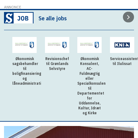
ANNONCE
Se alle jobs
isk
Revisionschef
Økonomisk
Serviceassistent
Souschef til
ndler
til Grønlands
Konsulent,
til Ilulissat
Allorfik –
Selvstyre
AC-
Videnscenter
nsiering
Fuldmægtig
eller
istration
Specialkonsulent
til
Departementet
for
Uddannelse,
Kultur, Idræt
og Kirke