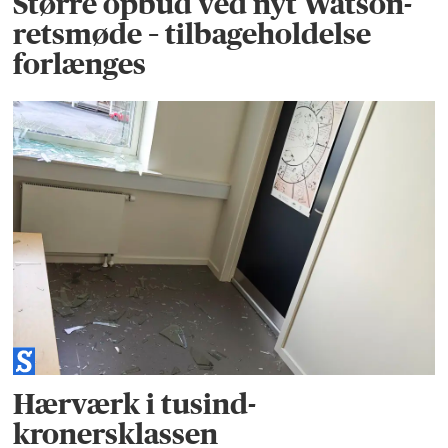
Større opbud ved nyt Watson-
retsmøde – tilbageholdelse
forlænges
Hærværk i tusind-
kronersklassen