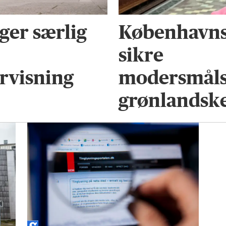
er særlig
Københavnsk
sikre
rvisning
modersmålsu
grønlandsk