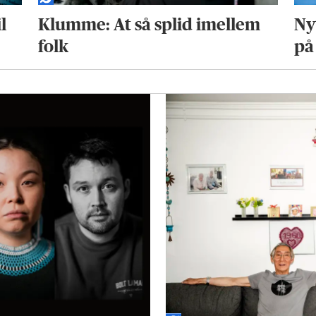
l
Klumme: At så splid imellem
Ny
folk
på