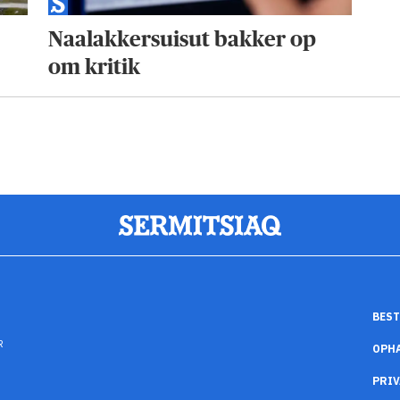
Naalakkersuisut bakker op
om kritik
BEST
R
OPH
PRIV