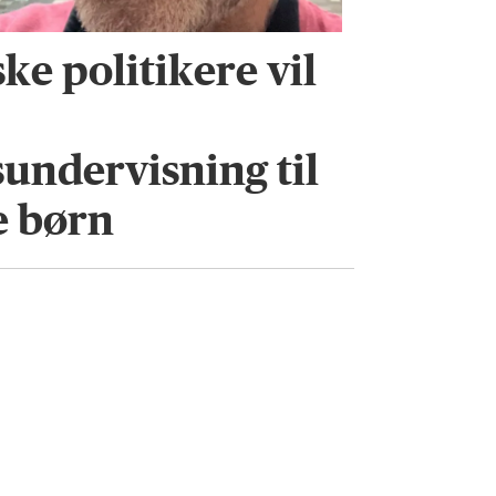
e politikere vil
ndervisning til
e børn