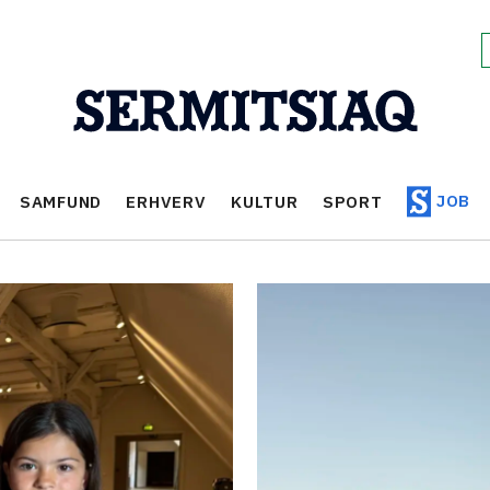
JOB
SAMFUND
ERHVERV
KULTUR
SPORT