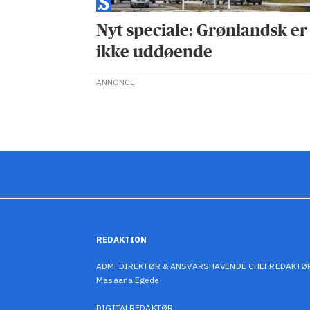
Nyt speciale: Grønlandsk er
ikke uddøende
ANNONCE
REDAKTION
ADM. DIREKTØR & ANSVARSHAVENDE CHEFREDAKTØ
Masaana Egede
DIGITALREDAKTØR