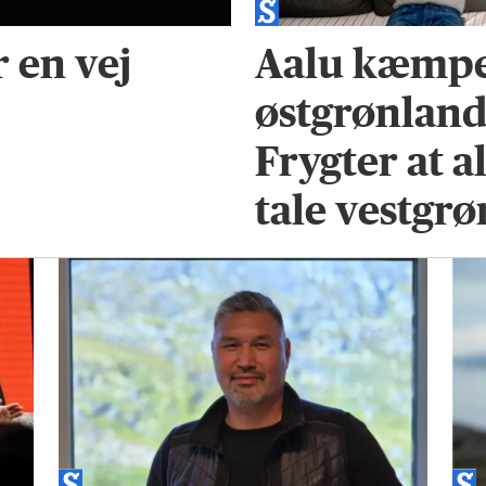
r en vej
Aalu kæmper
østgrønland
Frygter at a
tale vestgr