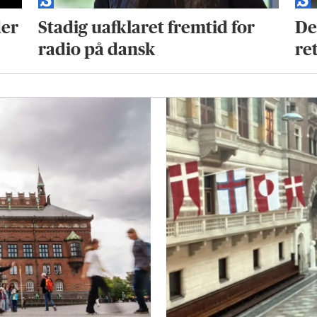
der
Stadig uafklaret fremtid for
De
radio på dansk
re