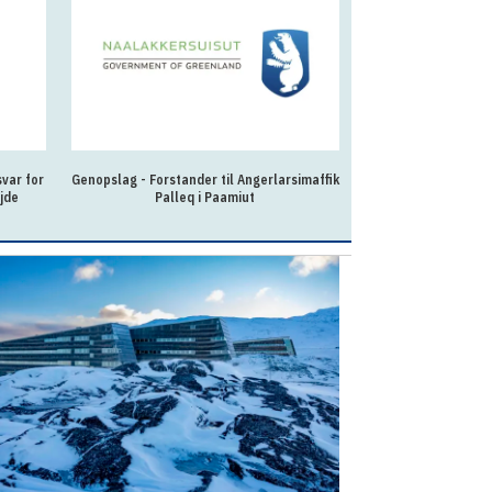
var for
Genopslag - Forstander til Angerlarsimaffik
Fleksibel og lær
jde
Palleq i Paamiut
kollegierne 