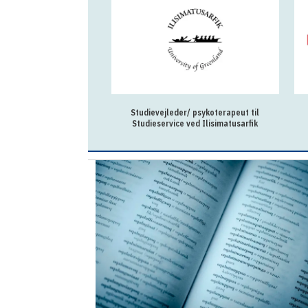
Studievejleder/ psykoterapeut til
Studieservice ved Ilisimatusarfik