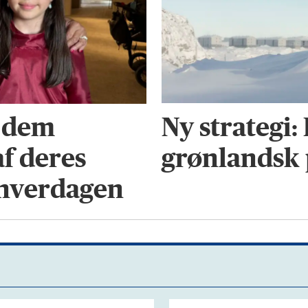
Ny strategi:
e dem
grønlandsk
af deres
 hverdagen