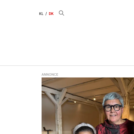
KL
DK
ANNONCE
Tag:
sprog