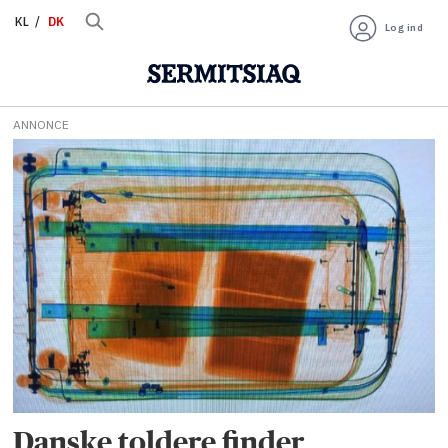
KL
DK
Log ind
ANNONCE
Tag:
toldvæsen
Danske toldere finder