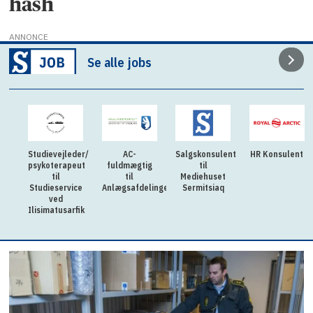
hash
ANNONCE
Se alle jobs
Studievejleder/
AC-
Salgskonsulent
HR Konsulent
psykoterapeut
fuldmægtig
til
til
til
Mediehuset
Studieservice
Anlægsafdelingen
Sermitsiaq
ved
Ilisimatusarfik