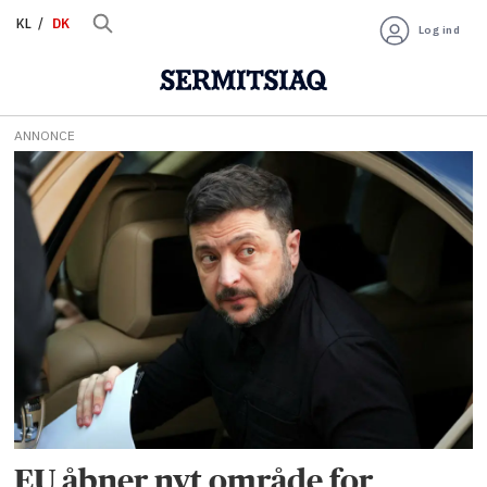
KL
DK
Log ind
ANNONCE
Tag:
ukraine
EU åbner nyt område for