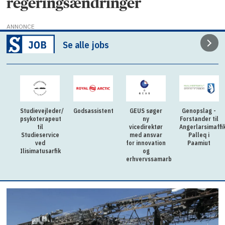
regeringsændringer
ANNONCE
Se alle jobs
der/
Godsassistent
GEUS søger
Genopslag -
Fleksibel og
eut
ny
Forstander til
lærenem
vicedirektør
Angerlarsimaffik
praktikant til
ice
med ansvar
Palleq i
kollegierne til
for innovation
Paamiut
GUX Aasiaat
rfik
og
erhvervssamarbejde