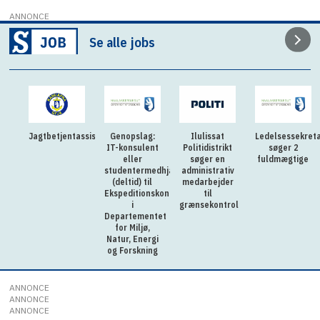
ANNONCE
Se alle jobs
Jagtbetjentassistent
Genopslag:
Ilulissat
Ledelsessekreta
IT-konsulent
Politidistrikt
søger 2
eller
søger en
fuldmægtige
studentermedhjælper
administrativ
(deltid) til
medarbejder
Ekspeditionskontoret
til
i
grænsekontrol
Departementet
for Miljø,
Natur, Energi
og Forskning
ANNONCE
ANNONCE
ANNONCE