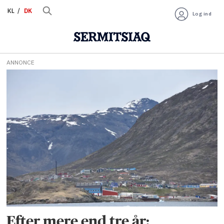
KL
DK
Log ind
ANNONCE
Tag:
voldgiftsretten
Efter mere end tre år: