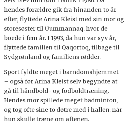
Selv blev hun født i Nuuk i 1986. Da
hendes forældre gik fra hinanden to år
efter, flyttede Arina Kleist med sin mor og
storesøster til Uummannaq, hvor de
boede i fem år. I 1993, da hun var syv år,
flyttede familien til Qaqortoq, tilbage til
Sydgrønland og familiens rødder.
Sport fyldte meget i barndomshjemmet
– også før Arina Kleist selv begyndte at
gå til håndbold- og fodboldtræning.
Hendes mor spillede meget badminton,
og tog ofte sine to døtre med i hallen, når
hun skulle træne om aftenen.