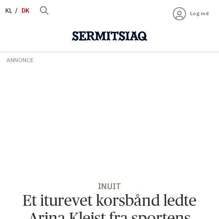
KL
DK
Log ind
ANNONCE
INUIT
Et iturevet korsbånd ledte
Arina Kleist fra sportens